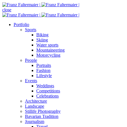
close
Portfolio
Sports
Biking
Skiing
Water sports
Mountaineering
Motorcycling
People
Portraits
Fashion
Lifestyle
Events
Weddings
Competitions
Celebrations
Architecture
Landscape
Stillife Photography
Bavarian Tradition
Journalism
Travel