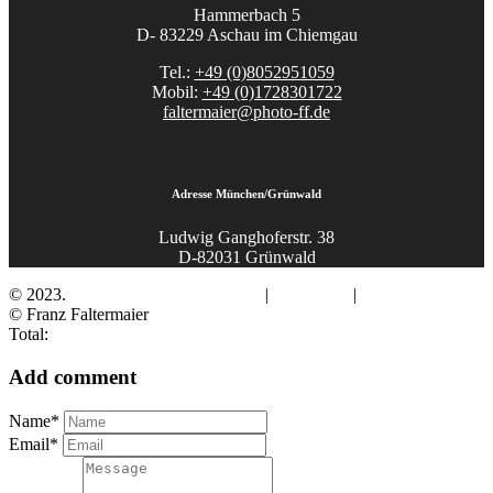
Hammerbach 5
D- 83229 Aschau im Chiemgau
Tel.:
+49 (0)8052951059
Mobil:
+49 (0)1728301722
faltermaier@photo-ff.de
Adresse München/Grünwald
Ludwig Ganghoferstr. 38
D-82031 Grünwald
© 2023.
Fotograf Franz Faltermaier
|
Impressum
|
Datenschutz
© Franz Faltermaier
Total:
Add comment
Name*
Email*