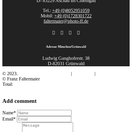
D- 83229 Aschau im Chiemgau
Tel.:
+49 (0)8052951059
Mobil:
+49 (0)1728301722
faltermaier@photo-ff.de
Adresse München/Grünwald
Ludwig Ganghoferstr. 38
D-82031 Grünwald
© 2023.
Fotograf Franz Faltermaier
|
Impressum
|
Datenschutz
© Franz Faltermaier
Total:
Add comment
Name*
Email*