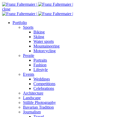
close
Portfolio
Sports
Biking
Skiing
Water sports
Mountaineering
Motorcycling
People
Portraits
Fashion
Lifestyle
Events
Weddings
Competitions
Celebrations
Architecture
Landscape
Stillife Photography
Bavarian Tradition
Journalism
Travel