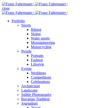
close
Portfolio
Sports
Biking
Skiing
Water sports
Mountaineering
Motorcycling
People
Portraits
Fashion
Lifestyle
Events
Weddings
Competitions
Celebrations
Architecture
Landscape
Stillife Photography
Bavarian Tradition
Journalism
Travel