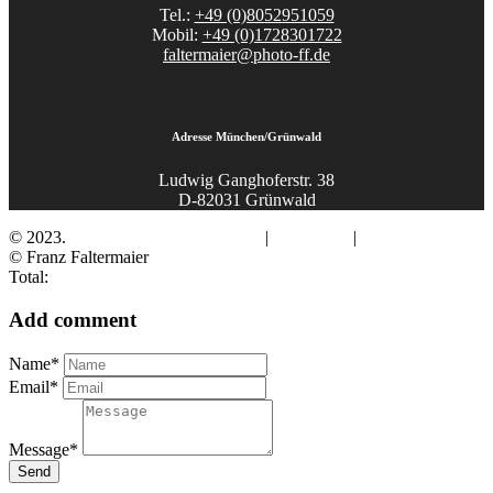
Tel.:
+49 (0)8052951059
Mobil:
+49 (0)1728301722
faltermaier@photo-ff.de
Adresse München/Grünwald
Ludwig Ganghoferstr. 38
D-82031 Grünwald
© 2023.
Fotograf Franz Faltermaier
|
Impressum
|
Datenschutz
© Franz Faltermaier
Total:
Add comment
Name*
Email*
Message*
Send