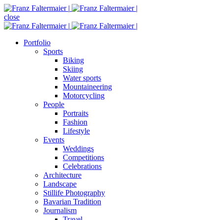
close
Portfolio
Sports
Biking
Skiing
Water sports
Mountaineering
Motorcycling
People
Portraits
Fashion
Lifestyle
Events
Weddings
Competitions
Celebrations
Architecture
Landscape
Stillife Photography
Bavarian Tradition
Journalism
Travel