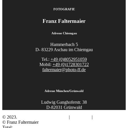
FOTOGRAFIE
Franz Faltermaier
Adresse Chiemgau
Hammerbach 5
D- 83229 Aschau im Chiemgau
Tel.:
+49 (0)8052951059
Mobil:
+49 (0)1728301722
faltermaier@photo-ff.de
Adresse München/Grünwald
Ludwig Ganghoferstr. 38
D-82031 Grünwald
© 2023.
Fotograf Franz Faltermaier
|
Impressum
|
Datenschutz
© Franz Faltermaier
Total: