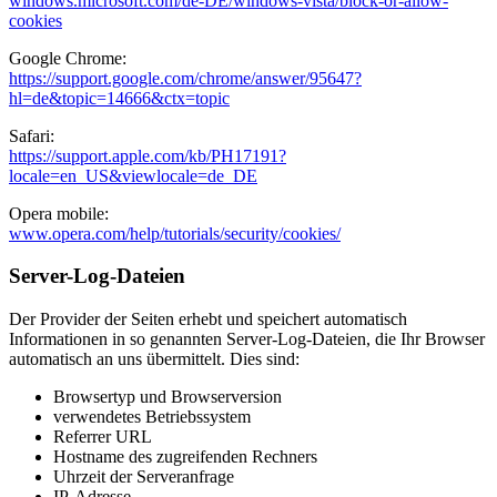
windows.microsoft.com/de-DE/windows-vista/block-or-allow-
cookies
Google Chrome:
https://support.google.com/chrome/answer/95647?
hl=de&topic=14666&ctx=topic
Safari:
https://support.apple.com/kb/PH17191?
locale=en_US&viewlocale=de_DE
Opera mobile:
www.opera.com/help/tutorials/security/cookies/
Server-Log-Dateien
Der Provider der Seiten erhebt und speichert automatisch
Informationen in so genannten Server-Log-Dateien, die Ihr Browser
automatisch an uns übermittelt. Dies sind:
Browsertyp und Browserversion
verwendetes Betriebssystem
Referrer URL
Hostname des zugreifenden Rechners
Uhrzeit der Serveranfrage
IP-Adresse