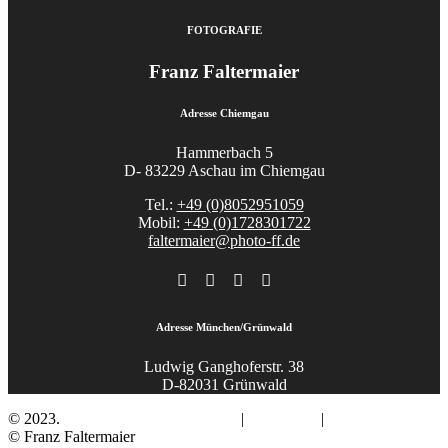
FOTOGRAFIE
Franz Faltermaier
Adresse Chiemgau
Hammerbach 5
D- 83229 Aschau im Chiemgau
Tel.:
+49 (0)8052951059
Mobil:
+49 (0)1728301722
faltermaier@photo-ff.de
Adresse München/Grünwald
Ludwig Ganghoferstr. 38
D-82031 Grünwald
© 2023.
Fotograf Franz Faltermaier
|
Impressum
|
Datenschutz
© Franz Faltermaier