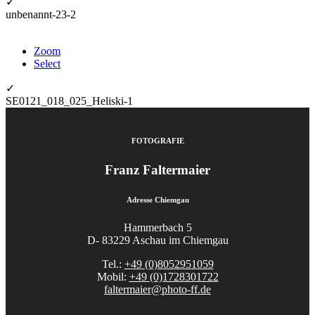
✓
unbenannt-23-2
Zoom
Select
✓
SE0121_018_025_Heliski-1
FOTOGRAFIE
Franz Faltermaier
Adresse Chiemgau
Hammerbach 5
D- 83229 Aschau im Chiemgau
Tel.:
+49 (0)8052951059
Mobil:
+49 (0)1728301722
faltermaier@photo-ff.de