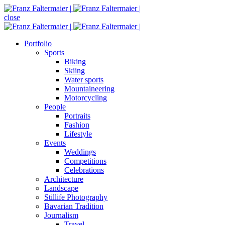
close
Portfolio
Sports
Biking
Skiing
Water sports
Mountaineering
Motorcycling
People
Portraits
Fashion
Lifestyle
Events
Weddings
Competitions
Celebrations
Architecture
Landscape
Stillife Photography
Bavarian Tradition
Journalism
Travel