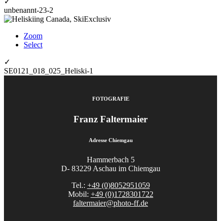
✓
unbenannt-23-2
Zoom
Select
✓
SE0121_018_025_Heliski-1
FOTOGRAFIE
Franz Faltermaier
Adresse Chiemgau
Hammerbach 5
D- 83229 Aschau im Chiemgau
Tel.:
+49 (0)8052951059
Mobil:
+49 (0)1728301722
faltermaier@photo-ff.de