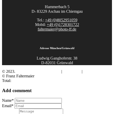
Hammerbach 5
D- 83229 Aschau im Chiemgau
Tel.:
+49 (0)8052951059
Mobil:
+49 (0)1728301722
faltermaier@photo-ff.de
Adresse München/Grünwald
Ludwig Ganghoferstr. 38
D-82031 Grünwald
© 2023.
Fotograf Franz Faltermaier
|
Impressum
|
Datenschutz
© Franz Faltermaier
Total:
Add comment
Name*
Email*