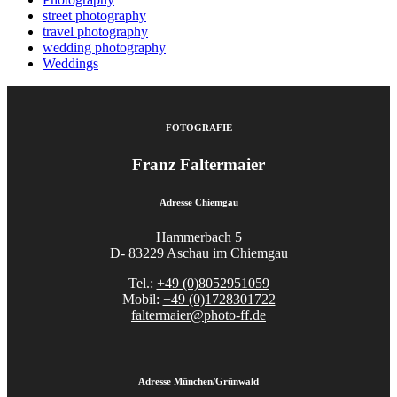
street photography
travel photography
wedding photography
Weddings
FOTOGRAFIE
Franz Faltermaier
Adresse Chiemgau
Hammerbach 5
D- 83229 Aschau im Chiemgau
Tel.:
+49 (0)8052951059
Mobil:
+49 (0)1728301722
faltermaier@photo-ff.de
Adresse München/Grünwald