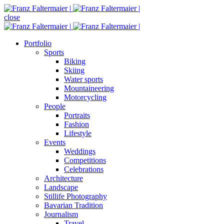
close
Portfolio
Sports
Biking
Skiing
Water sports
Mountaineering
Motorcycling
People
Portraits
Fashion
Lifestyle
Events
Weddings
Competitions
Celebrations
Architecture
Landscape
Stillife Photography
Bavarian Tradition
Journalism
Travel