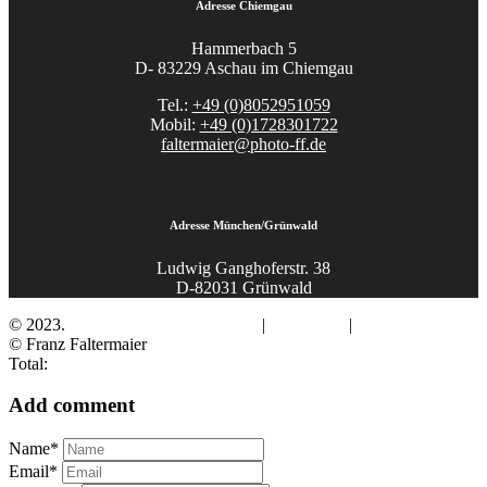
Adresse Chiemgau
Hammerbach 5
D- 83229 Aschau im Chiemgau
Tel.:
+49 (0)8052951059
Mobil:
+49 (0)1728301722
faltermaier@photo-ff.de
Adresse München/Grünwald
Ludwig Ganghoferstr. 38
D-82031 Grünwald
© 2023.
Fotograf Franz Faltermaier
|
Impressum
|
Datenschutz
© Franz Faltermaier
Total:
Add comment
Name*
Email*