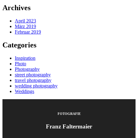
Archives
April 2023
März 2019
Februar 2019
Categories
Inspiration
Photo
Photography
street photography
travel photography
wedding photography
Weddings
FOTOGRAFIE
Franz Faltermaier