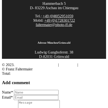
Hammerbach 5
D- 83229 Aschau im Chiemgau
Tel.:
+49 (0)8052951059
Mobil:
+49 (0)1728301722
faltermaier@photo-ff.de
Adresse München/Grünwald
Ludwig Ganghoferstr. 38
D-82031 Grünwald
© 2023.
Fotograf Franz Faltermaier
|
Impressum
|
Datenschutz
© Franz Faltermaier
Total:
Add comment
Name*
Email*