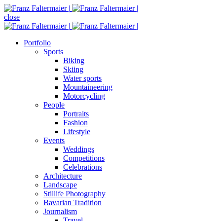
close
Portfolio
Sports
Biking
Skiing
Water sports
Mountaineering
Motorcycling
People
Portraits
Fashion
Lifestyle
Events
Weddings
Competitions
Celebrations
Architecture
Landscape
Stillife Photography
Bavarian Tradition
Journalism
Travel